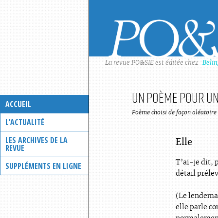
Skip
to
content
La revue PO&SIE est éditée chez
Beli
un Poème pour une
ACCUEIL
Poème choisi de façon aléatoire 
L’ACTUALITÉ
LES ARCHIVES DE LA
Elle
REVUE
T’ai-je dit, 
SUPPLÉMENTS EN LIGNE
détail prélev
(Le lendema
elle parle c