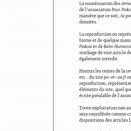
La numérisation des revues
de l’association
Pour Po&s
manière que ce soit, ni po
données.
La reproduction ou représe
forme et de quelque manièr
Po&sie
et de
Belin Humensi
stockage de tout article d
également interdit.
Hormis les textes de la r
etc… du site
po-et-sie.fr
re
reproduction, représentat
éléments du site, quel que
écrite préalable de l’asso
Toute exploitation non au
sera considérée comme co
dispositions des articles 