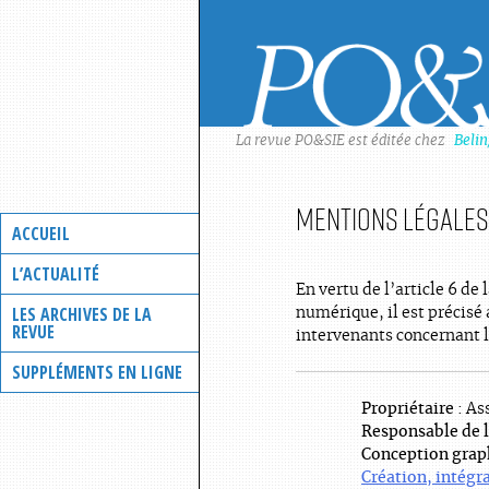
Skip
to
content
La revue PO&SIE est éditée chez
Beli
Mentions légales 
ACCUEIL
L’ACTUALITÉ
En vertu de l’article 6 de
LES ARCHIVES DE LA
numérique, il est précisé 
REVUE
intervenants concernant la
SUPPLÉMENTS EN LIGNE
Propriétaire
: As
Responsable de l
Conception grap
Création, intég