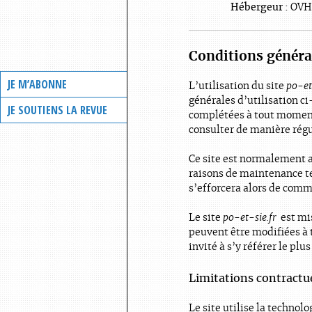
Hébergeur :
OVH 
Conditions général
JE M’ABONNE
L’utilisation du site
po-et
générales d’utilisation ci
JE SOUTIENS LA REVUE
complétées à tout moment,
consulter de manière régu
Ce site est normalement a
raisons de maintenance t
s’efforcera alors de commu
Le site
po-et-sie.fr
est mi
peuvent être modifiées à 
invité à s’y référer le plu
Limitations contractu
Le site utilise la technolo