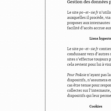
Gestion des données 
Le site
po-et-sie.fr
n’utili
auxquelles il procède, vi
proposer aux internautes 
facilité d’accès accrue au
Liens hypert
Le site
po-et-sie.fr
contien
conduisant vers d’autres s
sites s’effectue toujours 
cela revient pour lui à vis
Pour Po&sie
n’ayant pas la 
dispositifs, n’assumera e
cas être tenue pour respon
collecter sur l’internaute
dispositifs qui leur perme
Cookies