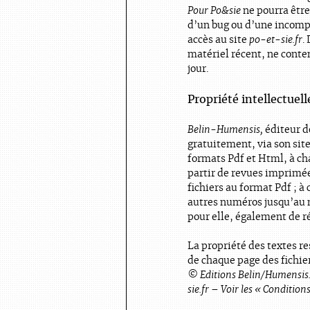
Pour Po&sie
ne pourra êtr
d’un bug ou d’une incompat
accès au site
po-et-sie.fr
.
matériel récent, ne conte
jour.
Propriété intellectuel
Belin-Humensis,
éditeur d
gratuitement, via son sit
formats Pdf et Html, à ch
partir de revues imprimée
fichiers au format Pdf ; à
autres numéros jusqu’au n
pour elle, également de ré
La propriété des textes re
de chaque page des fichier
© Editions Belin/Humensis. T
sie.fr – Voir les « Conditions