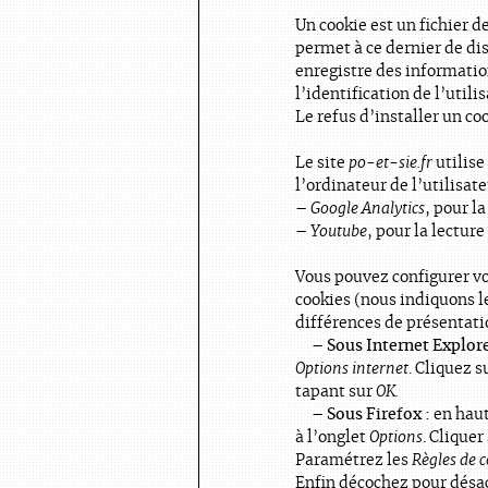
Un cookie est un fichier de
permet à ce dernier de di
enregistre des information
l’identification de l’utili
Le refus d’installer un co
Le site
po-et-sie.fr
utilise
l’ordinateur de l’utilisate
–
Google Analytics
, pour l
–
Youtube
, pour la lecture
Vous pouvez configurer vo
cookies (nous indiquons l
différences de présentatio
– Sous Internet Explore
Options internet
. Cliquez s
tapant sur
OK.
– Sous Firefox :
en haut
à l’onglet
Options
. Cliquer
Paramétrez les
Règles de 
Enfin décochez pour désac