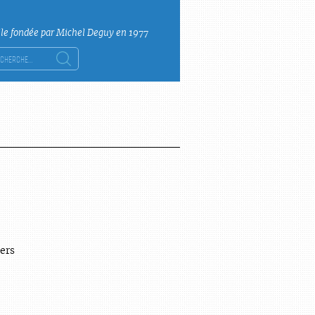
lle fondée par Michel Deguy en 1977
ercher :
ers