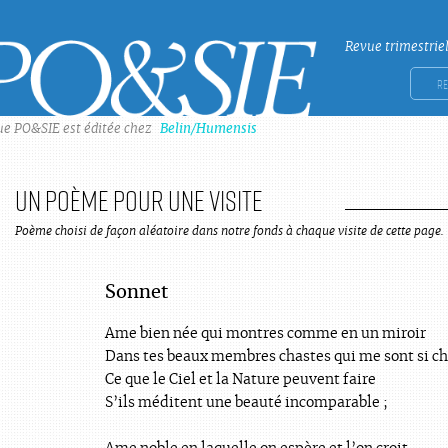
Revue trimestrie
Po&sie
Rech
ue PO&SIE est éditée chez
Belin/Humensis
un Poème pour une visite
Poème choisi de façon aléatoire dans notre fonds à chaque visite de cette page.
Sonnet
Ame bien née qui montres comme en un miroir
Dans tes beaux membres chastes qui me sont si ch
Ce que le Ciel et la Nature peuvent faire
S’ils méditent une beauté incomparable ;