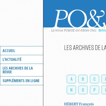
Skip
to
content
La revue PO&SIE est éditée chez
Beli
Les archives de l
ACCUEIL
L’ACTUALITÉ
LES ARCHIVES DE LA
REVUE
A
B
C
SUPPLÉMENTS EN LIGNE
N
O
P
HÉBERT
François