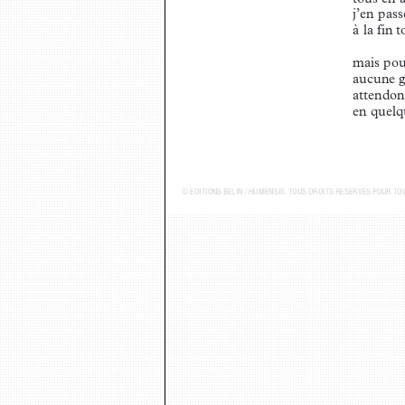
j’en pass
à la fin 
mais pou
aucune g
attendon
en quelq
© ÉDITIONS BELIN / HUMENSIS. TOUS DROITS RÉSERVÉS POUR T