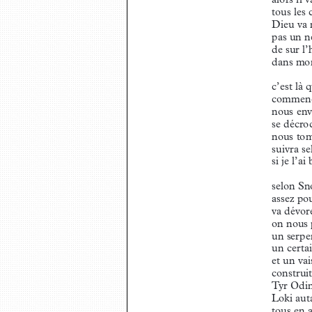
tous les 
Dieu va 
pas un n
de sur l
dans mon
c’est là 
commenc
nous env
se décro
nous tomb
suivra s
si je l’a
selon Sn
assez po
va dévor
on nous 
un serpe
un certa
et un va
construi
Tyr Odin
Loki aut
tous en 