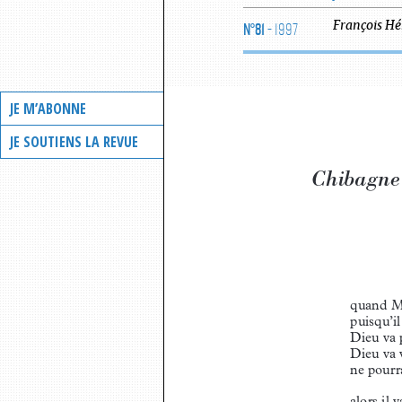
N°81
- 1997
François
Hé
JE M’ABONNE
JE SOUTIENS LA REVUE
Chibagne
quand M
puisqu’i
Dieu va 
Dieu va 
ne pourr
alors il 