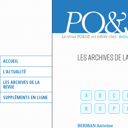
Skip
to
content
La revue PO&SIE est éditée chez
Beli
Les archives de l
ACCUEIL
L’ACTUALITÉ
LES ARCHIVES DE LA
REVUE
A
B
C
SUPPLÉMENTS EN LIGNE
N
O
P
BERMAN
Antoine