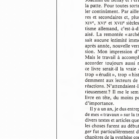
Joachim du Bellay et Per
la patte. Pour toutes sor
ler continûment. Par aill
res  et secondaires  et, 
et 
siècle
XIVe,  XVIe 
XVIIe 
tisme  allemand,  c’est-à-di
aisé.  La remontée «arc
sait aucune intimité immé
après année, nouvelle ver
sion.  Mon  impression  d’
Mais le travail à accompl
accorder  toujours  aussi  
ce  livre  serait-il  la  vrai
trop « érudit »,  trop « h
demment aux lecteurs de
réactions. N’attendaient-
rieusement?  Il me le semb
livre en tête,  du moins 
d’importance.
Il y a un an, je dus ent
de mes « travaux » sur la 
divers textes et articles 
les choses furent au débu
ger
 fut particulièrement 
chapitres de la synthèse 