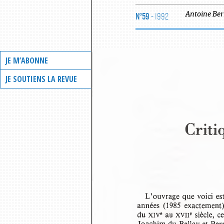
N°59
- 1992
Antoine
Be
JE M’ABONNE
JE SOUTIENS LA REVUE
Criti
L’ouvrage que voici es
années  (1985  exactement),
du 
au 
siècle, 
XIVe 
XVIIe 