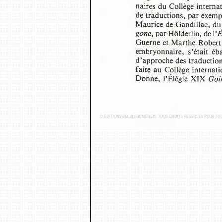
naires du Collège interna
de traductions, par exem
Maurice de Gandillac, du
gone,
 par Hölderlin, de l’
É
Guerne et Marthe Robert,
embryonnaire,  s’était  é
d’approche des traduction
faite au  Collège interna
Donne, l’Élégie XIX 
Goi
© ÉDITIONS BELIN / HUMENSIS. TOUS DROITS RÉSERVÉS POUR T