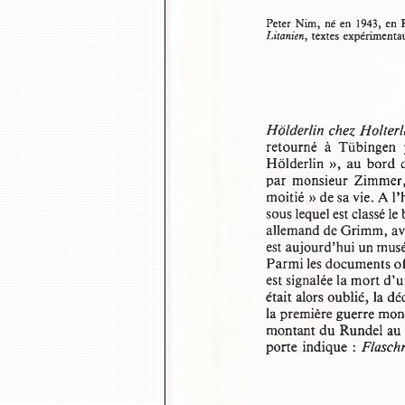
Peter Nim, né en 1943, en 
Litanien,
 textes expérimenta
Hölderlin chez Holter
retourné  à  Tübingen  
Hölderlin », au bord 
par monsieur Zimmer,  
moitié » de sa vie. A l’
sous lequel est classé l
allemand de Grimm, av
est aujourd’hui un musée
Parmi les documents off
est signalée la mort d’
était alors oublié, la
la première guerre mon
montant du Rundel au 
porte indique : 
Flasch