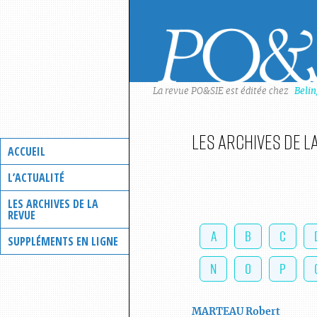
Skip
to
content
La revue PO&SIE est éditée chez
Beli
Les archives de l
ACCUEIL
L’ACTUALITÉ
LES ARCHIVES DE LA
REVUE
A
B
C
SUPPLÉMENTS EN LIGNE
N
O
P
MARTEAU
Robert