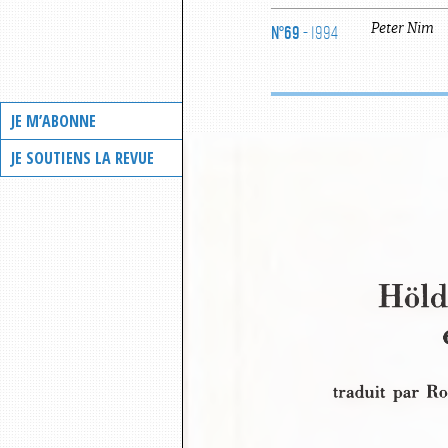
N°69
- 1994
Peter
Nim
JE M’ABONNE
JE SOUTIENS LA REVUE
Höld
traduit par R