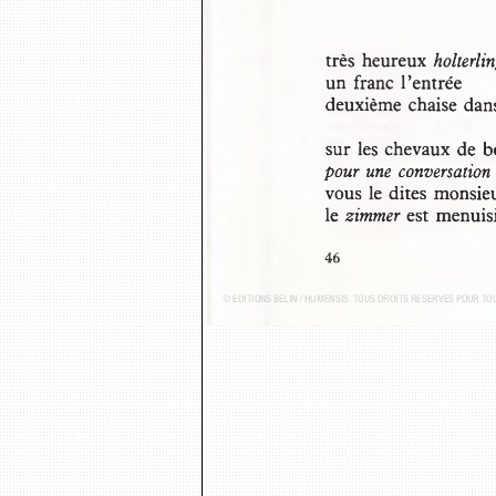
très heureux 
holterli
un franc l’entrée
deuxième chaise dans
sur les chevaux de b
pour une conversation
vous le dites monsie
le 
zimmer
 est menuis
46
© ÉDITIONS BELIN / HUMENSIS. TOUS DROITS RÉSERVÉS POUR T