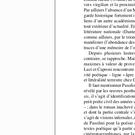
Par ailleurs l’absence d’u
garde historique fortement 
liens d’un autre académism
tout extérieur d’actualité. E
littérature nationale (Dan
comme ailleurs, par le tri
manifester (l’abondance d
traces d’une mémoire de l’o
Depuis  plusieurs  lustre
contraire, se rapproche. Mai
maximes à valeur de prover
Luzi et Caproni rencontrent
vité poétique – ligne «
âpre
et littéraliité terrestre che
Il faut mentionner Pasoli
révélé par les œuvres pos
, il s’agit d’identificat
sis
petit poète civil des année
–
; dans le roman inachevé
et dont la partie centrale s’
s’agit de visions infernales
de Pasolini pour la poési
textes poétique qu’à partir 
cinématographiques, par la
l’insistance mise sur le ca