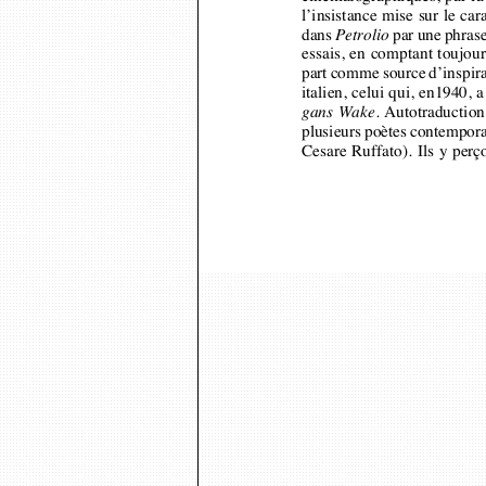
dans 
par une phras
Petrolio
essais, en comptant toujou
part comme source d’inspira
italien, celui qui, en1940,
. Autotraductio
gans Wake
plusieurs poètes contempor
Cesare Ruffato). Ils y per