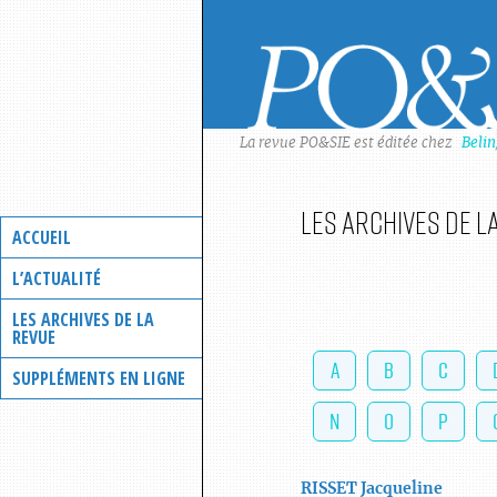
Skip
to
content
La revue PO&SIE est éditée chez
Beli
Les archives de l
ACCUEIL
L’ACTUALITÉ
LES ARCHIVES DE LA
REVUE
A
B
C
SUPPLÉMENTS EN LIGNE
N
O
P
RISSET
Jacqueline