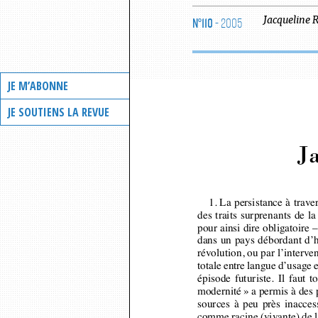
N°110
- 2005
Jacqueline
R
JE M’ABONNE
JE SOUTIENS LA REVUE
Ja
1. La persistance à trav
des traits surprenants de
pour ainsi dire obligatoire
dans un pays débordant d’h
révolution, ou par l’inter
totale entre langue d’usage
épisode futuriste. Il faut 
modernité » a permis à des 
sources à peu près inacce
comme racine (vivante) de l
vers virgilien et la proxi