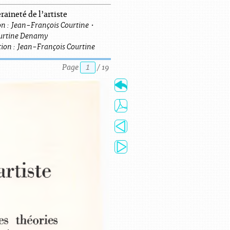
raineté de l’artiste
n :
Jean-François
Courtine
•
urtine Denamy
ion :
Jean-François
Courtine
Page
/
19
artiste
les  théories 