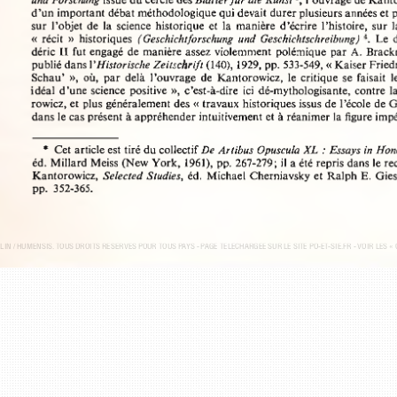
und Forschung
 issue du cercle des 
Blatter für die Kunst
3, l’ouvrage de Kant
d’un important débat méthodologique qui devait durer plusieurs années e
sur  l’objet  de  la  science historique et  la  manière  d’écrire l’histoire,  s
«  récit  »  historiques 
( Geschichtforschung  und  Geschichtschreibung)
   Le  
déric II fut engagé de manière assez violemment polémique  par A. Brac
publié dans l’
Historische Zeitschrift
 (140), 1929, pp. 533-549, « Kaiser Frie
Schau’  »,  où,  par  delà  l’ouvrage  de  Kantorowicz,  le critique  se faisait
idéal d’une science  positive »,  c’est-à-dire  ici  dé-mythologisante,  con
rowicz, et plus généralement des « travaux historiques issus de l’école de
dans le cas présent à appréhender intuitivement et à réanimer la figure i
*  Cet article est tiré du collectif 
De Artibus Opuscula XL  : Essays in Ho
éd. Millard Meiss (New York, 1961), pp. 267-279; il a été repris dans le
Kantorowicz, 
Selected Studies,
 éd.  Michael Cherniavsky et Ralph E.  Gi
pp.  352-365.
ELIN / HUMENSIS. TOUS DROITS RÉSERVÉS POUR TOUS PAYS - P
AGE TÉLÉCHARGÉE SUR LE SITE PO-ET-SIE.FR - VOIR LES