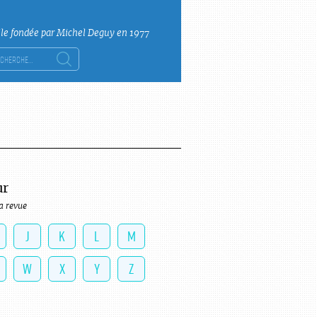
lle fondée par Michel Deguy en 1977
ercher :
ur
a revue
J
K
L
M
W
X
Y
Z