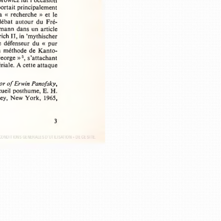
orowicz fut l’occasion 
t portait principalement 
ur la  « recherche »  et  le 
débat  autour  du  Fré­
kmann  dans  un article 
drich II, in ’mythischer 
  le  défenseur  du  «  pur 
tre la  méthode  de Kanto­
 George » 6, s’attachant 
mpériale. A cette attaque
nor o f Erwin Panofsky,
 recueil posthume, E. H. 
esey,  New York,  1965, 
3
 « CONDITIONS GÉNÉRALES D’UTILISATION » DE CE SITE.