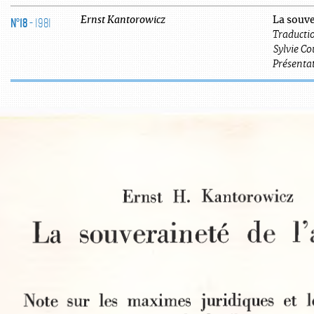
N°18
- 1981
Ernst
Kantorowicz
La souve
Traductio
Sylvie
Co
Présentat
Ernst  H.  Kantorowicz
La  souveraineté  de  l’
Note  sur  les  maximes  juridiques  et  