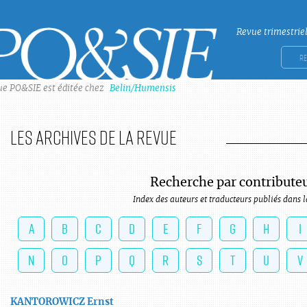
Revue trimestrie
Po&sie
Rech
ue PO&SIE est éditée chez
Belin/Humensis
Les archives de la revue
Recherche par contribute
Index des auteurs et traducteurs publiés dans l
A
B
C
D
E
F
G
H
I
N
O
P
Q
R
S
T
U
V
KANTOROWICZ
Ernst