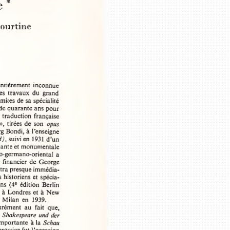
ce *
 Courtine 
  entièrement  inconnue 
e  les  travaux  du  grand 
 limites de sa spécialité 
s de quarante ans pour 
e traduction française 
e  »,  tirées  de son 
opus
org Bondi, à l’enseigne 
d),
 suivi en 1931  d ’un 
brillante et monumentale 
talo-germano-oriental  a 
  et financier  de  George 
ncontra presque immédia­
es historiens et spécia­
tions  (4e  édition Berlin 
itée à Londres et  à New 
  à  Milan  en  1939.
assurément  au  fait  que, 
 le 
Shakespeare  und der
s importante à la 
Schau