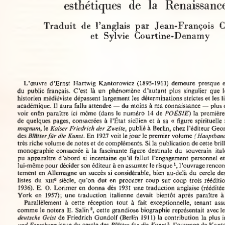
esthétiques  de  la  Renaissan
Traduit  de  l’anglais  par  Jean-François 
et  Sylvie  Courtine-Denamy
L’œuvre  d’Ernst  Hartwig  Kantorowicz  (1895-1963)  demeure  presque
du  public français.  C’est  là  un  phénomène  d’autant  plus  singulier  qu
historien médiéviste dépassent largement les déterminations strictes et les
académique. Il aura fallu attendre — du moins à ma connaissance — plu
voir enfin paraître ici  même (dans  le numéro  14  de 
POÉSIE)
 la premièr
de  quelques  pages, consacrées  à  l’État  sicilien et  à sa « figure spirituell
magnum,
 le 
Kaiser Friedrich der Zweite,
 publié à Berlin, chez l’éditeur Ge
des 
Blatter für die Kunst.
 En 1927 voit le jour le premier volume 
(Hauptban
très riche volume de notes et de compléments. Si la publication de cette 
monographie consacrée à la  fascinante figure  destinale  du  souverain  i
pu  apparaître  d’abord  si  incertaine qu’il  fallut  l’engagement  personnel
lui-même pour décider son éditeur à en assumer le risque1, l’ouvrage re
tement en Allemagne un succès si considérable, bien au-delà du  cercle d
listes  du 
e  siècle,  qu’on  dut  en  procurer  coup  sur coup  trois  réédi
XIII
1936).  E.  O.  Lorimer en donna dès  1931  une traduction anglaise (rééd
York  en  1957);  une  traduction  italienne  devait  bientôt  après  paraître
Parallèlement  à  cette  réception  tout  à  fait  exceptionnelle,  tenant  
comme le notera E.  Salin2, cette grandiose biographie représentait  avec
deutsche  Geist
 de Friedrich Gundolf (Berlin  1911) la contribution  la plu