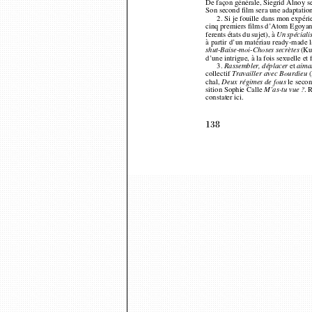
De façon générale, Siegrid Alnoy 
Son second film sera une adaptati
2. Si je fouille dans mon expé
cinq premiers films d’Atom Egoyan
ferents états du sujet), à 
Un spéciali
à partir d’un matériau ready-made 
-
-
(Ku
shut
Baise-moi
Choses secrètes
d’une intrigue, à la fois sexuelle e
3. 
et 
Rassembler, déplacer
aima
collectif 
Travailler avec Bourdieu
chal, 
le seco
Deux régimes de fous
sition Sophie Calle 
. 
M’as-tu vue ?
constater ici.
138