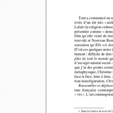
Tout a commencé en se
rivée d’un été très « mi
Lefait (la religion cultu
présentée comme « demoi
film qu’elle vient de ré
toievski et Nouveau Ro
sensation qu’
Elle est de
D’où ces quelques notes 
lument : difficile de dir
qu
phie de tout le monde
d’un sujet animal social
que j’ai des points com
métaphysique, Christine
face-à-face, âme à âme,
tion-transfiguration. 
Chri
Rassembler et déplac
ture  française  contemp
«
vis
»
. L’art contempora
1. Dans le 
de 1
Cahiers de notes