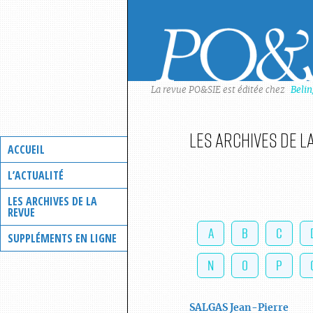
Skip
to
content
La revue PO&SIE est éditée chez
Beli
Les archives de l
ACCUEIL
L’ACTUALITÉ
LES ARCHIVES DE LA
REVUE
A
B
C
SUPPLÉMENTS EN LIGNE
N
O
P
SALGAS
Jean-Pierre