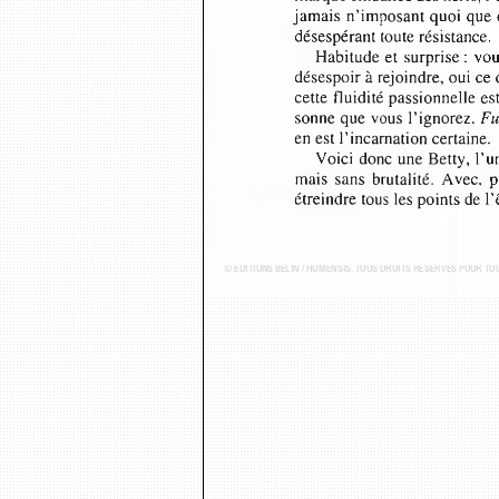
jamais  n’imposant quoi que c
désespérant toute résistance.
Habitude et  surprise :  v
désespoir à rejoindre, oui ce 
cette fluidité passionnelle 
sonne que vous l’ignorez. 
Fu
en est l’incarnation certaine.
Voici  donc une Betty, l’u
mais  sans  brutalité.  Avec,  
étreindre tous les points de l
© ÉDITIONS BELIN / HUMENSIS. TOUS DROITS RÉSERVÉS POUR T