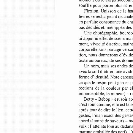
moment où le corps succomb
souffle pour porter plus sûre
Flexion.  Unisson de la h
lèvres se rechargeant de chal
en parfaite consonance du ch
bas décidés et, ménippée des
Une chorégraphie, bourdo
ni appui ni effet de scène m
ment, vivacité discrète, sati
corporelle sans partage versa
tion,  nous donnerons d’évid
texte amoureux, de ses donne
Un nom, mais ses ondes de 
avec la soif d’étirer, une avi
ferme d’identité. Note caress
ce que le respir peut garder
rections  de  la  couleur par 
imperceptible, le mineur) -  
Betty « Bebop » est soir ap
c’est tout comme, elle est la
après jour de dire le lien, ce
gestes, l’élan exact des geste
abord tâtonné de saveurs -  m
voix : l’atteinte loin au ded
marque emballée des nerfs, l’a