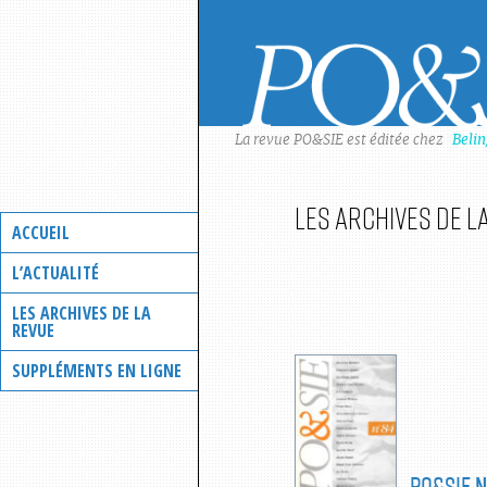
Skip
to
content
La revue PO&SIE est éditée chez
Beli
Les archives de l
ACCUEIL
L’ACTUALITÉ
LES ARCHIVES DE LA
REVUE
SUPPLÉMENTS EN LIGNE
PO&SIE
N