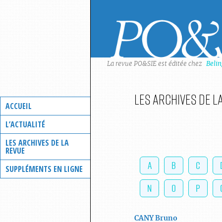
Skip
to
content
La revue PO&SIE est éditée chez
Beli
Les archives de l
ACCUEIL
L’ACTUALITÉ
LES ARCHIVES DE LA
REVUE
A
B
C
SUPPLÉMENTS EN LIGNE
N
O
P
CANY
Bruno