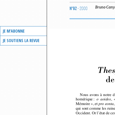
N°92
- 2000
Bruno
Cany
JE M’ABONNE
JE SOUTIENS LA REVUE
Thes
de
Nous avons à notre d
homérique : 
,
  
o aoidos
Mémoire », et 
,
pro eonta
qui sont comme les ruin
Occident. Or l’état de c
porains le passé mytholo