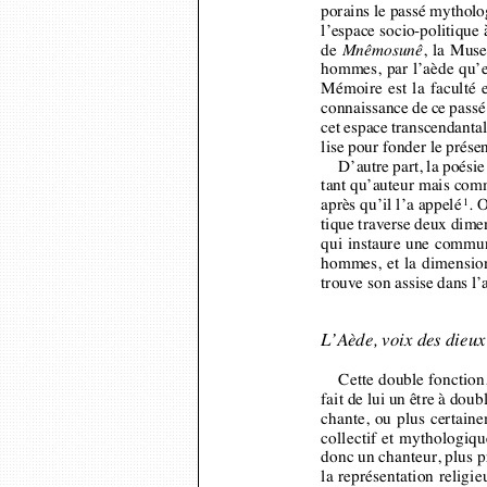
l’espace socio-politique 
de 
, la Muse
Mnêmosunê
hommes, par l’aède qu’e
Mémoire est la faculté e
connaissance de ce passé 
cet espace transcendantal
lise pour fonder le prés
D’autre part, la poési
tant qu’auteur mais co
. 
après qu’il l’a appelé
1
tique traverse deux dime
qui instaure une commun
hommes, et la dimension
trouve son assise dans l
L’Aède, voix des dieu
Cette double fonction
fait de lui un être à dou
chante, ou plus certai
collectif et mythologiq
donc un chanteur, plus 
la représentation relig
et de toute beauté : d’a
ensuite, en tant que cha