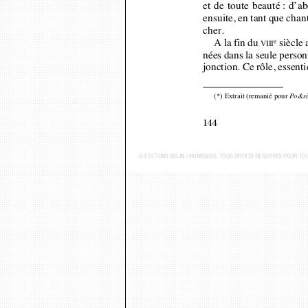
cher.
A la  fin du 
siècle 
e
VIII
nées dans la seule person
jonction. Ce rôle, essen
(*) Extrait (remanié pour 
Po&s
144
© ÉDITIONS BELIN / HUMENSIS. TOUS DROITS RÉSERVÉS POUR T