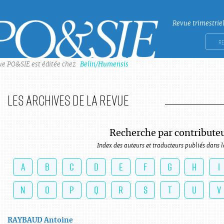
Revue trimestrie
Po&sie
Rech
ue PO&SIE est éditée chez
Belin/Humensis
Les archives de la revue
Recherche par contribute
Index des auteurs et traducteurs publiés dans l
A
B
C
D
E
F
G
H
I
N
O
P
Q
R
S
T
U
V
RAYBAUD
Antoine