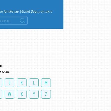
lle fondée par Michel Deguy en 1977
ercher :
ur
a revue
J
K
L
M
W
X
Y
Z