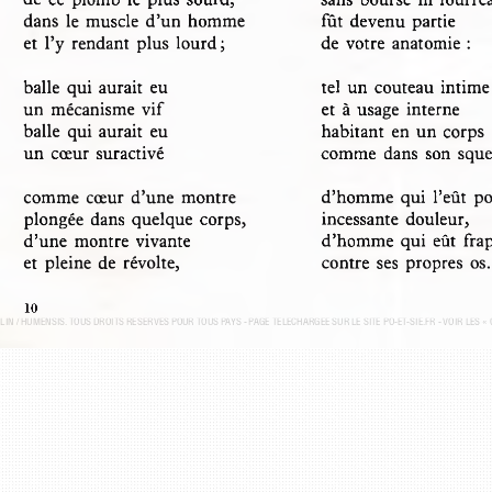
de  ce  plomb  le  plus  sourd, 
sans  bourse  ni  fourr
dans  le  muscle  d’un  homme 
fût  devenu  partie
de  votre  anatomie  :
et  l’y  rendant  plus  lourd;
tel  un  couteau  intim
balle  qui  aurait  eu 
un  mécanisme  vif 
et  à usage  interne
balle  qui  aurait  eu 
habitant  en  un corps
un  cœur  suractivé
comme  dans  son  sque
d’homme  qui  l’eût  p
comme  cœur  d’une  montre 
incessante  douleur,
plongée  dans  quelque  corps, 
d’homme  qui  eût  fr
d’une  montre vivante 
et  pleine  de  révolte,
contre  ses  propres  os
10
ELIN / HUMENSIS. TOUS DROITS RÉSERVÉS POUR TOUS PAYS - P
AGE TÉLÉCHARGÉE SUR LE SITE PO-ET-SIE.FR - VOIR LES