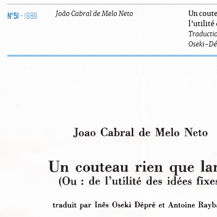
N°51
- 1989
João
Cabral de Melo Neto
Un coute
l’utilité
Traductio
Oseki-Dé
Joao  Cabrai  de  Melo  Neto
Un  couteau  rien  que  l
(Ou :  de  l’utilité  des  idées  fix
traduit  par  Inès  Oseki  Dépré  et Antoine  Ra