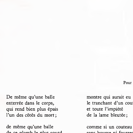
Pour 
De  même  qu’une  balle 
montre  qui  aurait  eu
le  tranchant  d’un  co
enterrée  dans  le  corps, 
et  toute  l’impiété
qui  rend bien  plus  épais 
de  la  lame  bleutée;
l’un  des  côtés  du  mort;
de  même  qu’une  balle 
comme  si  un  coutea