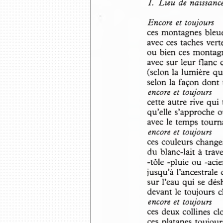
1.  Lieu de naissanc
Encore et toujours
ces montagnes bleue
avec ces taches vert
ou bien ces montag
avec sur leur flanc
(selon la lumière q
selon la façon dont
encore et toujours
cette autre rive qui
qu’elle s’approche o
avec le temps tour
encore et toujours
ces couleurs chang
du blanc-lait à trav
-tôle -pluie ou -aci
jusqu’à l’ancestrale
sur l’eau qui se dé
devant le toujours 
encore et toujours
ces deux collines cl
ces platanes toujou