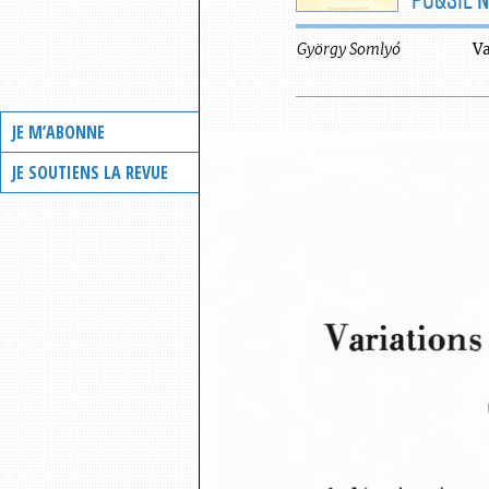
György
Somlyó
Va
JE M’ABONNE
JE SOUTIENS LA REVUE
Variations