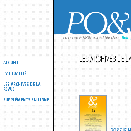
Skip
to
content
La revue PO&SIE est éditée chez
Beli
Les archives de l
ACCUEIL
L’ACTUALITÉ
LES ARCHIVES DE LA
REVUE
SUPPLÉMENTS EN LIGNE
PO&SIE
N