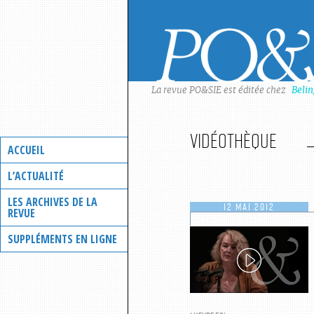
Skip
to
content
La revue PO&SIE est éditée chez
Beli
Vidéothèque
ACCUEIL
L’ACTUALITÉ
LES ARCHIVES DE LA
12 MAI 2012
REVUE
SUPPLÉMENTS EN LIGNE