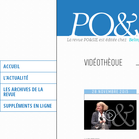
Skip
to
content
La revue PO&SIE est éditée chez
Beli
Vidéothèque
ACCUEIL
L’ACTUALITÉ
LES ARCHIVES DE LA
28 NOVEMBRE 2015
REVUE
SUPPLÉMENTS EN LIGNE