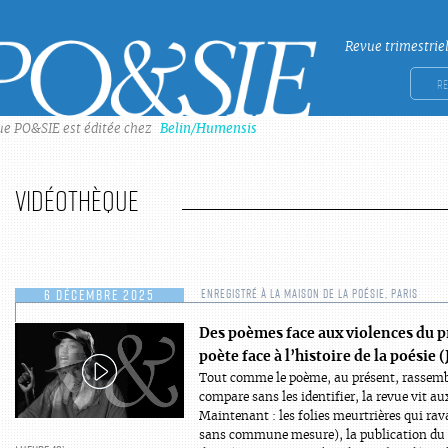
Revue trimestrie
Po&sie
Rech
ue PO&SIE est éditée chez
Belin/Humensis
Vidéothèque
6 DÉCEMBRE 2025
ENREGISTRÉ À LA MAISON DE LA POÉSIE, PARIS
Des poèmes face aux violences du p
poète face à l’histoire de la poésie
Tout comme le poème, au présent, rassembl
compare sans les identifier, la revue vit a
Maintenant : les folies meurtrières qui rav
sans commune mesure), la publication du 