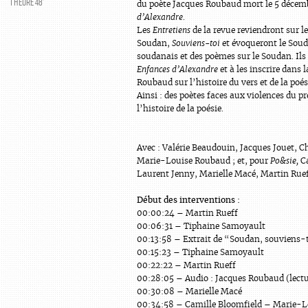
1 HEURE 48’
du poète Jacques Roubaud mort le 5 décem
d’Alexandre
.
Les
Entretiens
de la revue reviendront sur 
Soudan,
Souviens-toi
et évoqueront le Soud
soudanais et des poèmes sur le Soudan. Ils 
Enfances d’Alexandre
et à les inscrire dans 
Roubaud sur l’histoire du vers et de la poés
Ainsi : des poètes faces aux violences du pr
l’histoire de la poésie.
Avec : Valérie Beaudouin, Jacques Jouet, C
Marie-Louise Roubaud ; et, pour
Po&sie,
Ca
Laurent Jenny, Marielle Macé, Martin Rue
Début des interventions :
00:00:24 – Martin Rueff
00:06:31 – Tiphaine Samoyault
00:13:58 – Extrait de “Soudan, souviens-
00:15:23 – Tiphaine Samoyault
00:22:22 – Martin Rueff
00:28:05 – Audio : Jacques Roubaud (lectu
00:30:08 – Marielle Macé
00:34:58 – Camille Bloomfield – Marie-