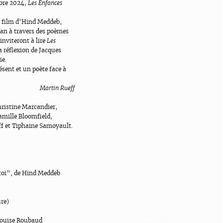
bre 2024,
Les Enfances
le film d’Hind Meddeb,
an à travers des poèmes
inviteront à lire
Les
la réflexion de Jacques
ie.
ésent et un poète face à
Martin Rueff
hristine Marcandier,
mille Bloomfield,
ff et Tiphaine Samoyault.
toi”, de Hind Meddeb
re)
Louise Roubaud