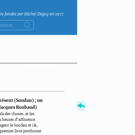
lle fondée par Michel Deguy en 1977
ercher :
résent (Soudan) ; un
 (Jacques Roubaud)
e des choses, et les
ux heures d’affluence.
agent le Soudan et (&,
premier livre posthume