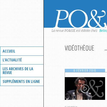
Skip
to
content
La revue PO&SIE est éditée chez
Beli
Vidéothèque
ACCUEIL
L’ACTUALITÉ
LES ARCHIVES DE LA
6 FÉVRIER 2016
REVUE
SUPPLÉMENTS EN LIGNE