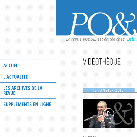
Skip
to
content
La revue PO&SIE est éditée chez
Beli
Vidéothèque
ACCUEIL
L’ACTUALITÉ
LES ARCHIVES DE LA
16 JANVIER 2016
REVUE
SUPPLÉMENTS EN LIGNE