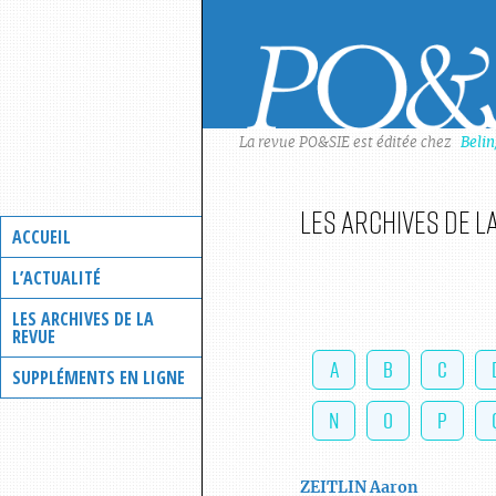
Skip
to
content
La revue PO&SIE est éditée chez
Beli
Les archives de l
ACCUEIL
L’ACTUALITÉ
LES ARCHIVES DE LA
REVUE
A
B
C
SUPPLÉMENTS EN LIGNE
N
O
P
ZEITLIN
Aaron