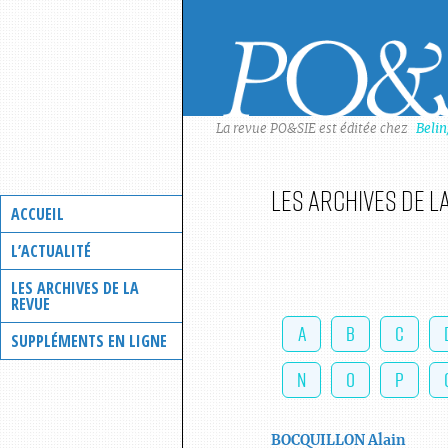
Skip
to
content
La revue PO&SIE est éditée chez
Beli
Les archives de l
ACCUEIL
L’ACTUALITÉ
LES ARCHIVES DE LA
REVUE
A
B
C
SUPPLÉMENTS EN LIGNE
N
O
P
BOCQUILLON
Alain