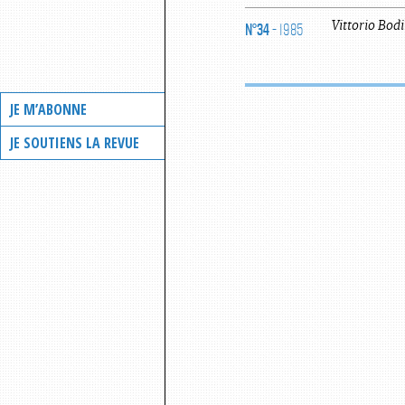
N°34
- 1985
Vittorio
Bodi
JE M’ABONNE
JE SOUTIENS LA REVUE