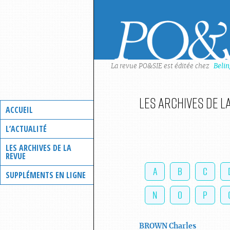
Skip
to
content
La revue PO&SIE est éditée chez
Beli
Les archives de l
ACCUEIL
L’ACTUALITÉ
LES ARCHIVES DE LA
REVUE
A
B
C
SUPPLÉMENTS EN LIGNE
N
O
P
BROWN
Charles