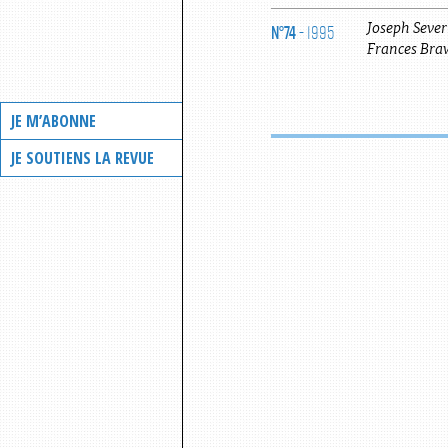
N°74
- 1995
Joseph
Seve
Frances
Bra
JE M’ABONNE
JE SOUTIENS LA REVUE