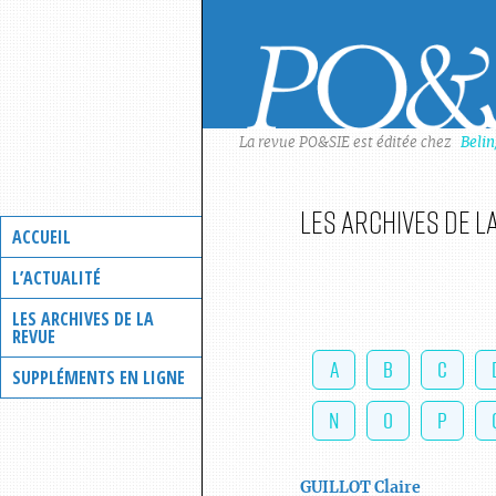
Skip
to
content
La revue PO&SIE est éditée chez
Beli
Les archives de l
ACCUEIL
L’ACTUALITÉ
LES ARCHIVES DE LA
REVUE
A
B
C
SUPPLÉMENTS EN LIGNE
N
O
P
GUILLOT
Claire