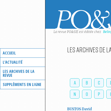
Skip
to
content
La revue PO&SIE est éditée chez
Beli
Les archives de l
ACCUEIL
L’ACTUALITÉ
LES ARCHIVES DE LA
REVUE
A
B
C
SUPPLÉMENTS EN LIGNE
N
O
P
BUSTOS
David