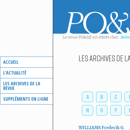
Skip
to
content
La revue PO&SIE est éditée chez
Beli
Les archives de l
ACCUEIL
L’ACTUALITÉ
LES ARCHIVES DE LA
REVUE
A
B
C
SUPPLÉMENTS EN LIGNE
N
O
P
WILLIAMS
Frederik G.