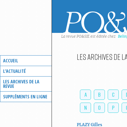
Skip
to
content
La revue PO&SIE est éditée chez
Beli
Les archives de l
ACCUEIL
L’ACTUALITÉ
LES ARCHIVES DE LA
REVUE
A
B
C
SUPPLÉMENTS EN LIGNE
N
O
P
PLAZY
Gilles