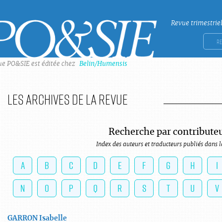
Revue trimestrie
Po&sie
Rech
ue PO&SIE est éditée chez
Belin/Humensis
Les archives de la revue
Recherche par contribute
Index des auteurs et traducteurs publiés dans l
A
B
C
D
E
F
G
H
I
N
O
P
Q
R
S
T
U
V
GARRON
Isabelle