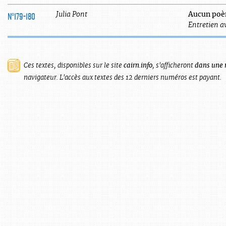
N°179-180
Julia
Pont
Aucun poèm
Entretien av
Ces textes, disponibles sur le site
cairn.info
, s'afficheront
dans une 
navigateur. L'accès aux textes des 12 derniers numéros est payant.