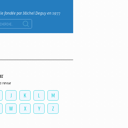
lle fondée par Michel Deguy en 1977
ercher :
ur
a revue
J
K
L
M
W
X
Y
Z