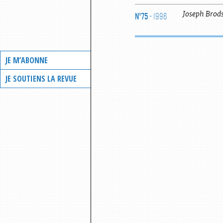
N°75
- 1996
Joseph
Brod
JE M’ABONNE
JE SOUTIENS LA REVUE