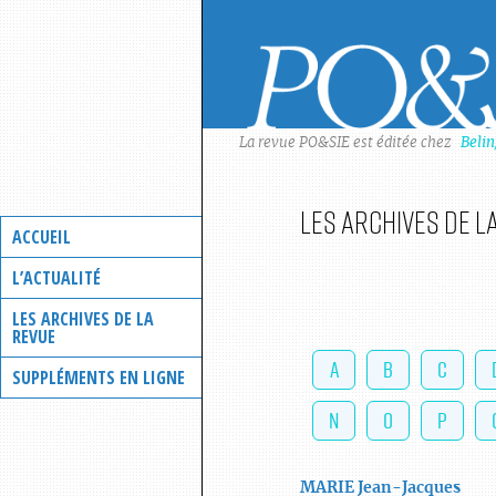
Skip
to
content
La revue PO&SIE est éditée chez
Beli
Les archives de l
ACCUEIL
L’ACTUALITÉ
LES ARCHIVES DE LA
REVUE
A
B
C
SUPPLÉMENTS EN LIGNE
N
O
P
MARIE
Jean-Jacques