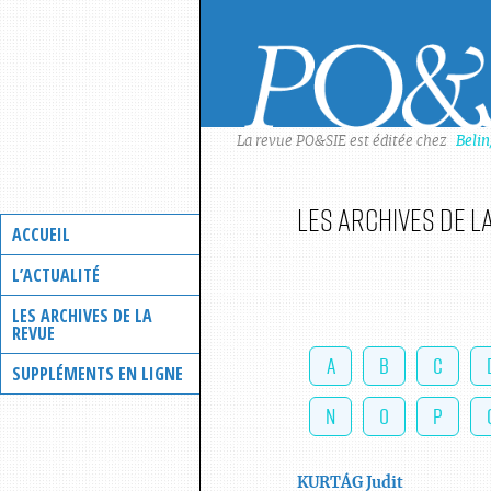
Skip
to
content
La revue PO&SIE est éditée chez
Beli
Les archives de l
ACCUEIL
L’ACTUALITÉ
LES ARCHIVES DE LA
REVUE
A
B
C
SUPPLÉMENTS EN LIGNE
N
O
P
KURTÁG
Judit