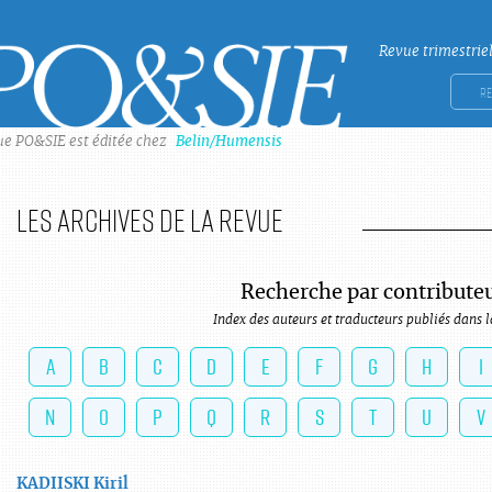
Revue trimestrie
Po&sie
Rech
ue PO&SIE est éditée chez
Belin/Humensis
Les archives de la revue
Recherche par contribute
Index des auteurs et traducteurs publiés dans l
A
B
C
D
E
F
G
H
I
N
O
P
Q
R
S
T
U
V
KADIISKI
Kiril