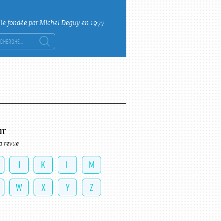
lle fondée par Michel Deguy en 1977
ercher :
ur
a revue
J
K
L
M
W
X
Y
Z