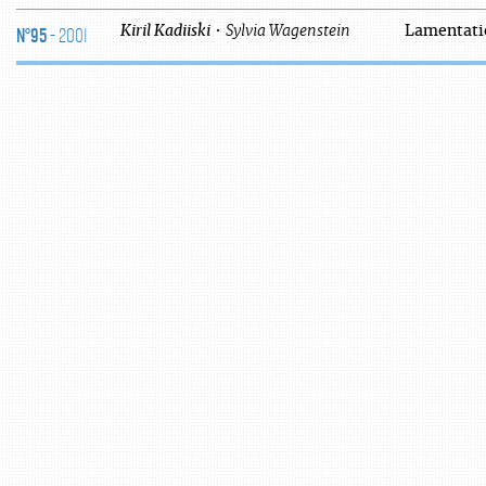
N°95
- 2001
Kiril
Kadiiski
•
Sylvia
Wagenstein
Lamentati