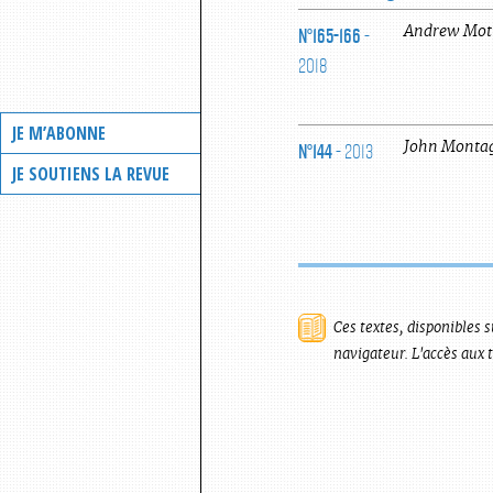
N°165-166
-
Andrew
Mot
2018
JE M’ABONNE
N°144
- 2013
John
Monta
JE SOUTIENS LA REVUE
Ces textes, disponibles s
navigateur. L'accès aux 