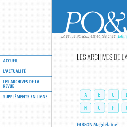
Skip
to
content
La revue PO&SIE est éditée chez
Beli
Les archives de l
ACCUEIL
L’ACTUALITÉ
LES ARCHIVES DE LA
REVUE
A
B
C
SUPPLÉMENTS EN LIGNE
N
O
P
GIBSON
Magdelaine