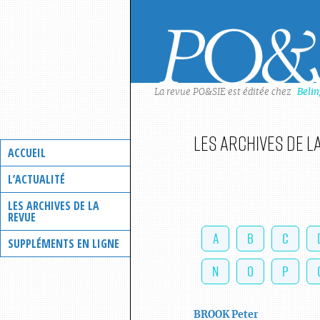
Skip
to
content
La revue PO&SIE est éditée chez
Beli
Les archives de l
ACCUEIL
L’ACTUALITÉ
LES ARCHIVES DE LA
REVUE
A
B
C
SUPPLÉMENTS EN LIGNE
N
O
P
BROOK
Peter