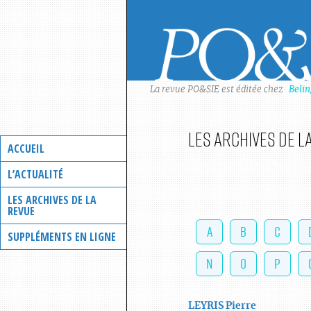
Skip
to
content
La revue PO&SIE est éditée chez
Beli
Les archives de l
ACCUEIL
L’ACTUALITÉ
LES ARCHIVES DE LA
REVUE
A
B
C
SUPPLÉMENTS EN LIGNE
N
O
P
LEYRIS
Pierre