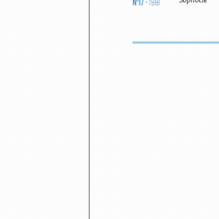
N°17
- 1981
Sophocle