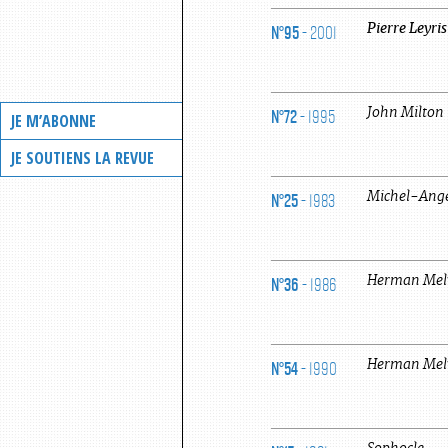
N°95
- 2001
Pierre
Leyris
N°72
- 1995
John
Milton
JE M’ABONNE
JE SOUTIENS LA REVUE
N°25
- 1983
Michel-Ang
N°36
- 1986
Herman
Melv
N°54
- 1990
Herman
Melv