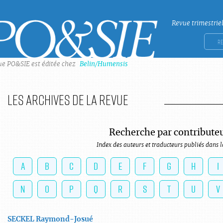
Revue trimestrie
Po&sie
Rech
ue PO&SIE est éditée chez
Belin/Humensis
Les archives de la revue
Recherche par contribute
Index des auteurs et traducteurs publiés dans l
A
B
C
D
E
F
G
H
I
N
O
P
Q
R
S
T
U
V
SECKEL
Raymond-Josué