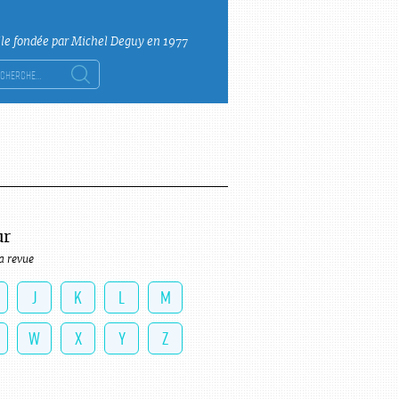
lle fondée par Michel Deguy en 1977
ercher :
ur
a revue
J
K
L
M
W
X
Y
Z