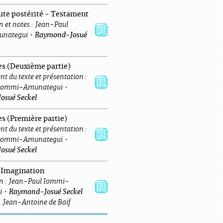
oute postérité - Testament
 et notes :
Jean-Paul
nategui
•
Raymond-Josué
s (Deuxième partie)
t du texte et présentation :
Iommi-Amunategui
•
osué
Seckel
s (Première partie)
t du texte et présentation :
Iommi-Amunategui
•
osué
Seckel
l’Imagination
n :
Jean-Paul
Iommi-
i
•
Raymond-Josué
Seckel
:
Jean-Antoine
de
Baïf