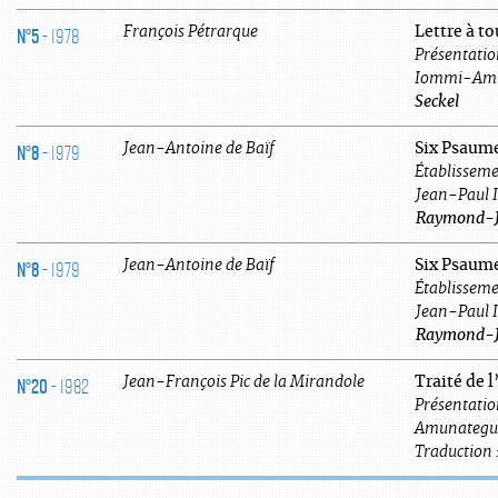
N°5
- 1978
François
Pétrarque
Lettre à t
Présentation
Iommi-Amu
Seckel
N°8
- 1979
Jean-Antoine
de
Baïf
Six Psaume
Établissemen
Jean-Paul
Raymond-J
N°8
- 1979
Jean-Antoine
de
Baïf
Six Psaume
Établissemen
Jean-Paul
Raymond-J
N°20
- 1982
Jean-François
Pic de la Mirandole
Traité de 
Présentatio
Amunategu
Traduction 