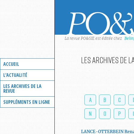
Skip
to
content
La revue PO&SIE est éditée chez
Beli
Les archives de l
ACCUEIL
L’ACTUALITÉ
LES ARCHIVES DE LA
REVUE
A
B
C
SUPPLÉMENTS EN LIGNE
N
O
P
LANCE-OTTERBEIN
Ren