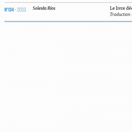
N°104
- 2003
Soleida
Ríos
Le livre dé
Traduction 