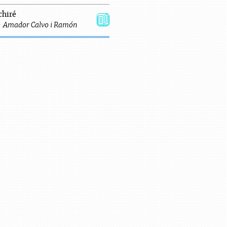
chiré
:
Amador Calvo
i
Ramón