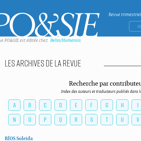
Revue trimestrie
Po&sie
Rech
ue PO&SIE est éditée chez
Belin/Humensis
Les archives de la revue
Recherche par contribute
Index des auteurs et traducteurs publiés dans l
A
B
C
D
E
F
G
H
I
N
O
P
Q
R
S
T
U
V
RÍOS
Soleida