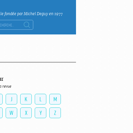
lle fondée par Michel Deguy en 1977
ercher :
ur
a revue
J
K
L
M
W
X
Y
Z