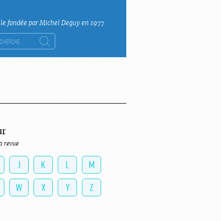
lle fondée par Michel Deguy en 1977
ercher :
ur
a revue
J
K
L
M
W
X
Y
Z