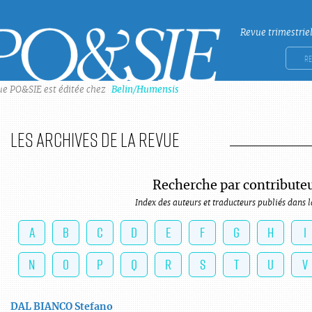
Revue trimestrie
Po&sie
Rech
ue PO&SIE est éditée chez
Belin/Humensis
Les archives de la revue
Recherche par contribute
Index des auteurs et traducteurs publiés dans l
A
B
C
D
E
F
G
H
I
N
O
P
Q
R
S
T
U
V
DAL BIANCO
Stefano