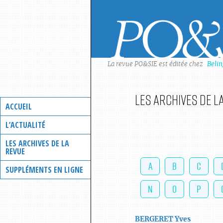
Skip
to
content
La revue PO&SIE est éditée chez
Beli
Les archives de l
ACCUEIL
L’ACTUALITÉ
LES ARCHIVES DE LA
REVUE
A
B
C
SUPPLÉMENTS EN LIGNE
N
O
P
BERGERET
Yves