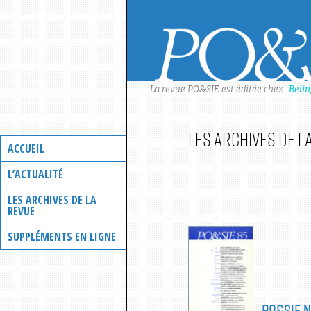
Skip
to
content
La revue PO&SIE est éditée chez
Beli
Les archives de l
ACCUEIL
L’ACTUALITÉ
LES ARCHIVES DE LA
REVUE
SUPPLÉMENTS EN LIGNE
PO&SIE
N