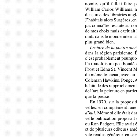
William Carlos Williams, 
dans une des librairies ang
J’habitais alors Surgères, 
pas connaître les auteurs do
de mes choix mais excluait
rants dans le monde interna
plus grand bien.
Lecture de la poésie am
dans la région parisienne. 
c’est probablement pourquoi
l’a toutefois un peu boud
Frost et Edna St. Vincent 
du même tonneau, avec au 
Coleman Hawkins, Ponge, Al
habitude des rapprochements 
de l’art, la peinture en part
que la presse.
En 1970, sur la proposi
velles, en complément, un
.
Même si elle était dan
d’hui
velle publication proposa
ou Ron Padgett.
Elle avait
et de plusieurs éditeurs am
vite rendus généreux en ser
James Laughlin des éditions