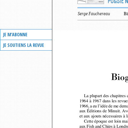
PO&SIE
N
Serge
Fauchereau
Bi
JE M’ABONNE
JE SOUTIENS LA REVUE
Biog
La plupart des chapitres 
1964 à 1967 dans les revu
1966, a eu l’idée de me dem
aux Éditions de Minuit. A
et aux ajouts nécessaires à
Cette époque est loin ma
aux Fish and Chips à Londre
nomies qu’il fallait fair