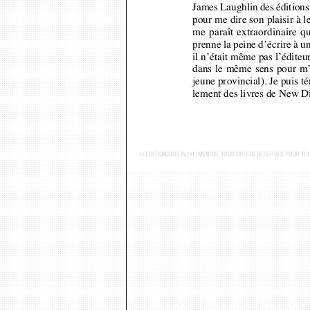
pour me dire son plaisir à 
me paraît extraordinaire 
prenne la peine d’écrire à 
il n’était même pas l’édi
dans le même sens pour m’i
jeune provincial). Je puis 
lement des livres de New Di
© ...DITIONS BELIN / HUMENSIS. TOUS DROITS R...SERV...S POUR TOUS PAYS - P