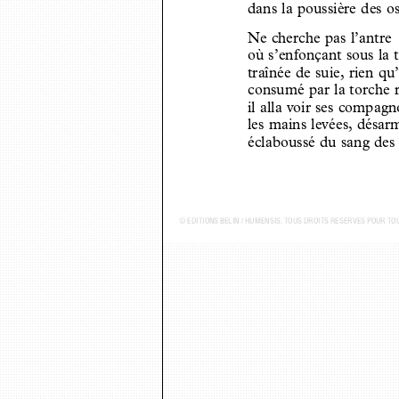
dans la poussière des o
Ne cherche pas l’antre
où s’enfonçant sous la 
traînée de suie, rien 
consumé par la torche 
il alla voir ses compag
les mains levées, désa
éclaboussé du sang des
© ...DITIONS BELIN / HUMENSIS. TOUS DROITS R...SERV...S POUR TOUS PAYS - P