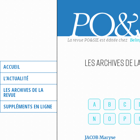
Skip
to
content
La revue PO&SIE est éditée chez
Beli
Les archives de l
ACCUEIL
L’ACTUALITÉ
LES ARCHIVES DE LA
REVUE
A
B
C
SUPPLÉMENTS EN LIGNE
N
O
P
JACOB
Maryse