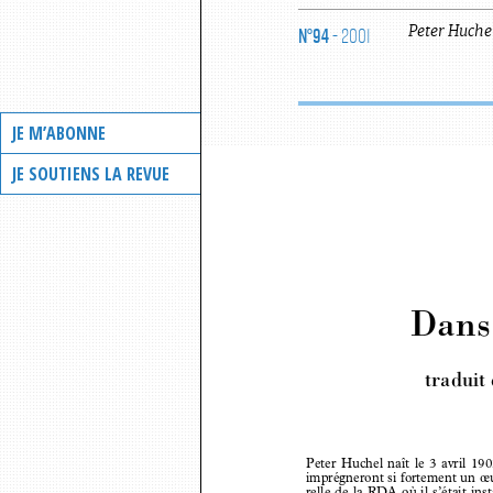
N°94
- 2001
Peter
Huche
JE M’ABONNE
JE SOUTIENS LA REVUE
Dans 
traduit
Peter  Huchel  naît  le  3  avril 
imprégneront si fortement un œ