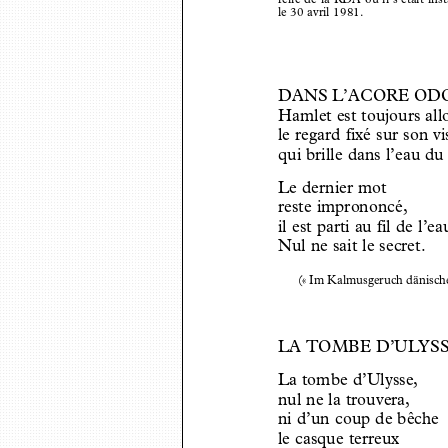
relle de la RDA où il s’était i
le 30 avril 1981.
DANS L’ACORE ODORA
Hamlet est toujours al
le regard fixé sur son v
qui brille dans l’eau du
Le dernier mot
reste imprononcé,
il est parti au fil de l’
Nul ne sait le secret.
(« Im Kalmusgeruch dänisch
LA TOMBE D’UL
YS
La tombe d’Ulysse,
nul ne la trouvera,
ni d’un coup de bêche
le casque terreux