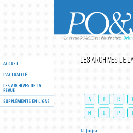
Skip
to
content
La revue PO&SIE est éditée chez
Beli
Les archives de l
ACCUEIL
L’ACTUALITÉ
LES ARCHIVES DE LA
REVUE
A
B
C
SUPPLÉMENTS EN LIGNE
N
O
P
LI
Jinjia