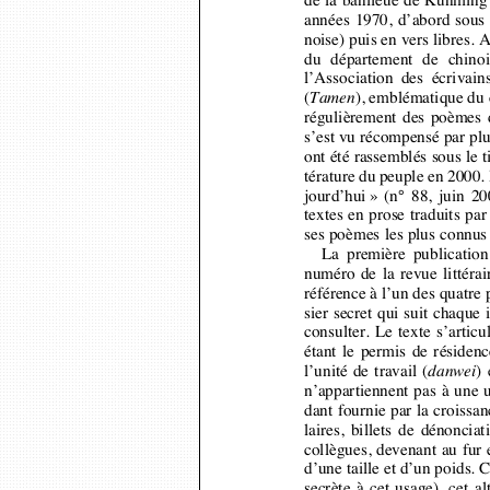
noise) puis en vers libres.
du  département  de  chinoi
l’Association  des  écrivai
(
), emblématique du 
Tamen
régulièrement des poèmes d
s’est vu récompensé par plu
ont été rassemblés sous le t
térature du peuple en 2000
jourd’hui » (n° 88, juin 2
textes en prose traduits 
ses poèmes les plus connus
La  première  publication
numéro de la revue littéra
référence à l’un des quatre
sier secret qui suit chaque
consulter. Le texte s’articu
étant le permis de résiden
l’unité de travail (
) 
danwei
n’appartiennent pas à une 
dant fournie par la croiss
laires, billets de dénoncia
collègues, devenant au fur
d’une taille et d’un poids.
secrète à cet usage), cet a
«
personne
»
et se nourrit 