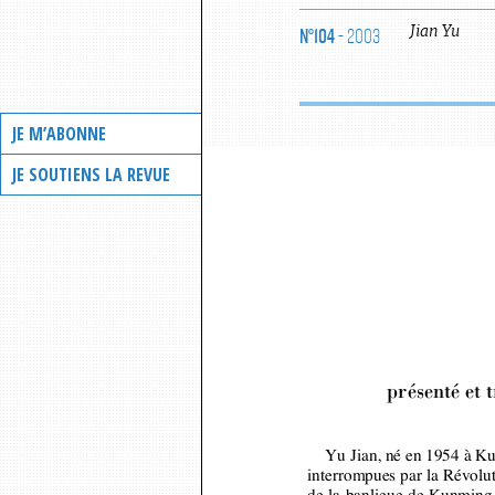
N°104
- 2003
Jian
Yu
JE M’ABONNE
JE SOUTIENS LA REVUE
présenté et 
Yu Jian, né en 1954 à K
interrompues par la Révolu
de la banlieue de Kunming
années 1970, d’abord sous