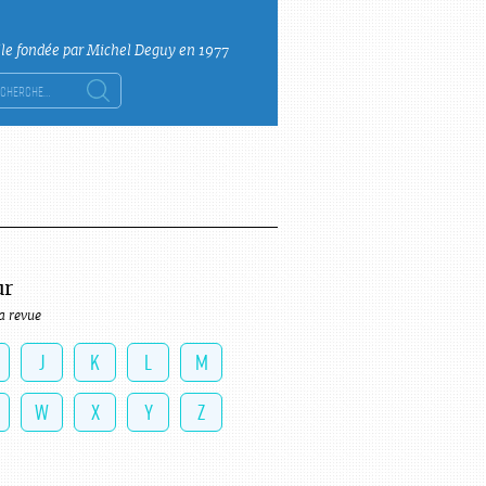
lle fondée par Michel Deguy en 1977
ercher :
ur
a revue
J
K
L
M
W
X
Y
Z