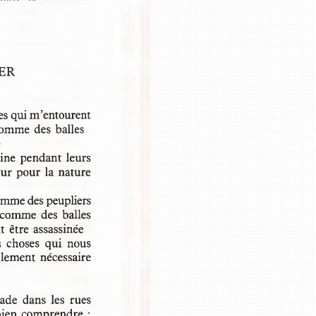
Je vous demande par
ô poètes,
ce n’est qu’un souv
lorsque je tombais e
VER
Les  poètes  d’aujour
hoses qui m’entourent 
ils peuvent jeter la
 comme des balles 
ce sera sans doute l
me
les autres vitrines s
trine pendant leurs 
our pour la nature
 comme des peupliers 
s comme des balles
t être assassinée 
les  choses  qui  nous
llement nécessaire 
ade  dans  les  rues 
bien comprendre : 