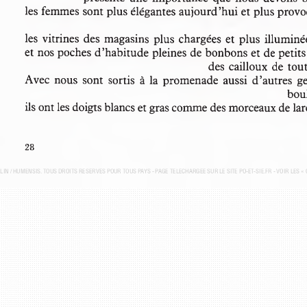
les femmes sont plus élégantes aujourd’hui et plus prov
les vitrines des magasins plus chargées et plus illumi
et nos poches d’habitude pleines de bonbons et de peti
des cailloux de to
Avec nous  sont  sortis  à la promenade aussi  d’autres  
bou
ils ont les doigts blancs et gras comme des morceaux de lar
28
ELIN / HUMENSIS. TOUS DROITS RÉSERVÉS POUR TOUS PAYS - P
AGE TÉLÉCHARGÉE SUR LE SITE PO-ET-SIE.FR - VOIR LES