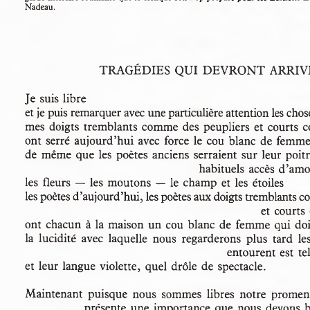
Nadeau.
TRAGÉDIES  QUI  DEVRONT ARRI
Je suis libre
et je puis remarquer avec une particulière attention les c
mes doigts tremblants comme des peupliers et courts
ont serré aujourd’hui avec force le cou blanc de fem
de même que les poètes anciens serraient sur leur poi
habituels accès d’am
les fleurs — les moutons — le champ et les étoiles
les poètes d’aujourd’hui, les poètes aux doigts tremblants
et court
ont chacun à la maison un cou blanc de femme qui doi
la  lucidité  avec  laquelle  nous  regarderons  plus  tard  
entourent est te
et leur langue violette,  quel drôle de spectacle.
Maintenant  puisque  nous  sommes  libres  notre  promen
présente une importance que nous devons 