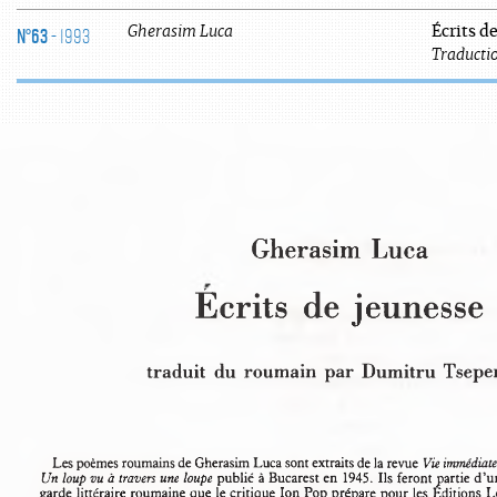
N°63
- 1993
Gherasim
Luca
Écrits d
Traductio
Gherasim Luca
Écrits  de jeunesse
traduit  du roumain par Dumitru Tsep
Les poèmes roumains de Gherasim Luca sont extraits de la revue 
Vie immédiat
Un loup vu à travers une loupe
 publié à Bucarest en 1945. Ils feront partie d
garde littéraire roumaine que le critique Ion Pop prépare pour les Edition