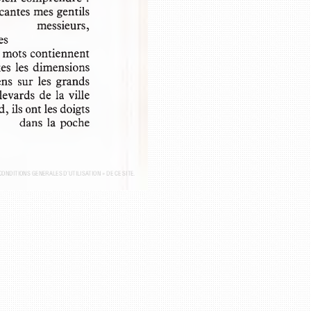
ocantes mes gentils 
messieurs,
nées
ts mots contiennent 
utes les dimensions
gens  sur les grands 
levards de la ville
d, ils ont les doigts 
dans la poche
 « CONDITIONS GÉNÉRALES D’UTILISATION » DE CE SITE.
© ÉDITIONS BELIN / HUMENSIS. TOUS DROITS RÉSERVÉS