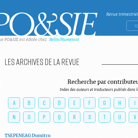
Revue trimestrie
Po&sie
Rech
ue PO&SIE est éditée chez
Belin/Humensis
Les archives de la revue
Recherche par contribute
Index des auteurs et traducteurs publiés dans l
A
B
C
D
E
F
G
H
I
N
O
P
Q
R
S
T
U
V
TSEPENEAG
Dumitru