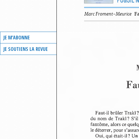
Marc
Froment-Meurice
Fa
JE M’ABONNE
JE SOUTIENS LA REVUE
Fau
Faut-il brûler Trakl
du nom  de Trakl ?  S’i
fantôme, alors ce quel
le déterrer, pour s’assu
Oui, qui était-il ? 