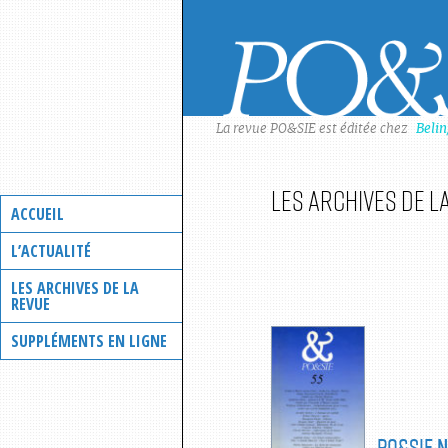
Skip
to
content
La revue PO&SIE est éditée chez
Beli
Les archives de l
ACCUEIL
L’ACTUALITÉ
LES ARCHIVES DE LA
REVUE
SUPPLÉMENTS EN LIGNE
PO&SIE
N