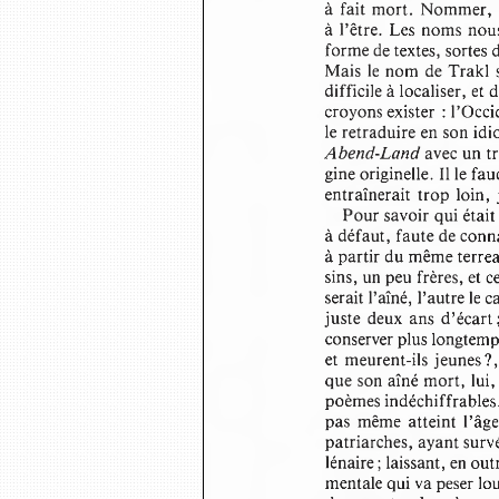
à  fait mort.  Nommer,  
à l’être.  Les  noms no
forme de textes, sortes
Mais  le nom  de Trakl 
difficile à localiser, 
croyons exister  : l’Occ
le retraduire en son id
Abend-Land
 avec un t
gine originelle. Il le 
entraînerait  trop  loin,
Pour savoir qui était
à défaut, faute de con
à partir du même terre
sins, un peu frères, et
serait l’aîné, l’autre le
juste  deux  ans  d’écart;
conserver plus longtemp
et meurent-ils jeunes ?,
que son aîné mort, lui,
poèmes indéchiffrables
pas  même  atteint  l’âge
patriarches, ayant surv
lénaire ; laissant, en 
mentale qui va peser lo