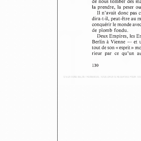
de nous tomber  des ma
la prendre,  la peser  o
Il n’avait donc pas 
dira-t-il, peut-être a
conquérir le monde avec
de  plomb  fondu.
Deux Empires, les 
Berlin à Vienne  — et 
tout de son « esprit » 
rieur  par  ce  qu’un  
130
© ÉDITIONS BELIN / HUMENSIS. TOUS DROITS RÉSERVÉS POUR T