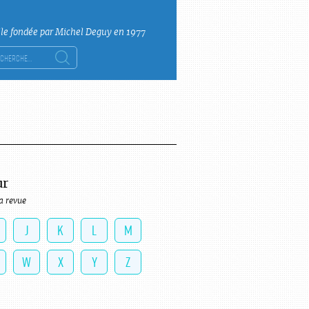
lle fondée par Michel Deguy en 1977
ercher :
ur
a revue
J
K
L
M
W
X
Y
Z