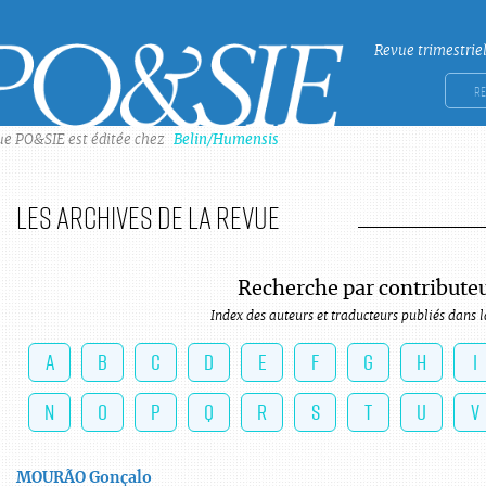
Revue trimestrie
Po&sie
Rech
ue PO&SIE est éditée chez
Belin/Humensis
Les archives de la revue
Recherche par contribute
Index des auteurs et traducteurs publiés dans l
A
B
C
D
E
F
G
H
I
N
O
P
Q
R
S
T
U
V
MOURÃO
Gonçalo