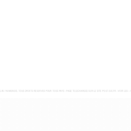
ELIN / HUMENSIS. TOUS DROITS RÉSERVÉS POUR TOUS PAYS - P
AGE TÉLÉCHARGÉE SUR LE SITE PO-ET-SIE.FR - VOIR LES