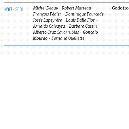
N°97
- 2001
Michel
Deguy
•
Robert
Marteau
•
Godofre
François
Fédier
•
Dominique
Fourcade
•
Josée
Lapeyrère
•
Louis
Dalla Fior
•
Arnaldo
Calvayra
•
Barbara
Cassin
•
Alberto
Cruz Covarrubias
•
Gonçalo
Mourão
•
Fernand
Ouellette