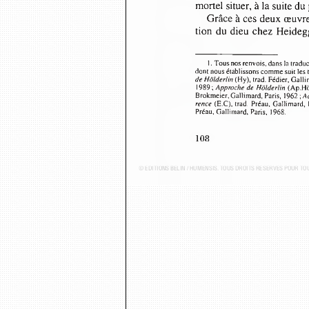
mortel situer, à la suite d
Grâce à ces deux œuvre
tion du dieu chez Heideg
1. Tous nos renvois, dans la trad
dont nous établissons comme suit les 
de Hölderlin
 (Hy), trad. Fédier, Gall
1989 ; 
Approche de Hölderlin
 (Ap.Hö
Brokmeier, Gallimard, Paris, 1962 ; 
Ac
rence
 (E.C), trad. Préau, Gallimard,
Préau, Gallimard, Paris,  1968.
108
© ÉDITIONS BELIN / HUMENSIS. TOUS DROITS RÉSERVÉS POUR T