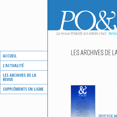
Skip
to
content
La revue PO&SIE est éditée chez
Beli
Les archives de l
ACCUEIL
L’ACTUALITÉ
LES ARCHIVES DE LA
REVUE
SUPPLÉMENTS EN LIGNE
PO&SIE
N