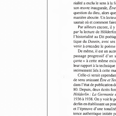
rialité a exclu le sens à l
son œuvre inaugurale, 
Etre
question du dieu, alors qu
manière aboutie. Un lecte
saurait où et comment fair
Par ailleurs encore, il
par la lecture de Hölderlin
l’historialité au Dit poét
tique du 
Dasein,
 avec ses
venir à entendre le poème
De même, il est un autr
passage progressif d’un 
çante » à cette même ex
leur rapport à la techniqu
intimement liés à cette m
Celle-ci serait cependan
de sens unissant 
Etre et Te
dans l’état de publication
80. Depuis, deux écrits fo
Hölderlin : La Germanie 
1936 à 1938. On y voit le p
derlin en établissant un po
et l’épreuve d’une tonali
tence authentique initiée 