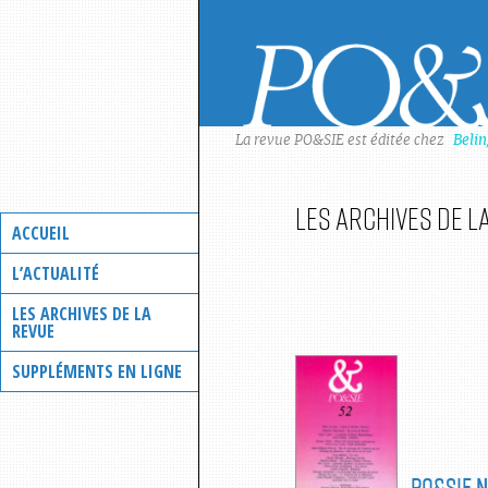
Skip
to
content
La revue PO&SIE est éditée chez
Beli
Les archives de l
ACCUEIL
L’ACTUALITÉ
LES ARCHIVES DE LA
REVUE
SUPPLÉMENTS EN LIGNE
PO&SIE
N