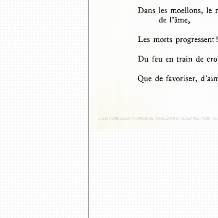
Dans  les  moellons,  le  
de  l’âme,
Les  morts  progressent ! 
Du  feu  en  train  de  c
Que  de  favoriser,  d’ai
© ÉDITIONS BELIN / HUMENSIS. TOUS DROITS RÉSERVÉS POUR T