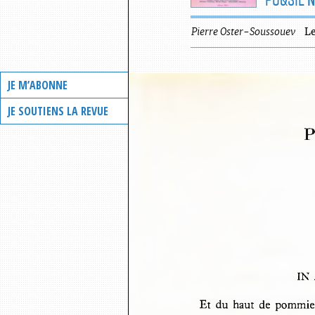
Pierre
Oster-Soussouev
L
JE M’ABONNE
JE SOUTIENS LA REVUE
P
IN
Et  du  haut  de  pommie