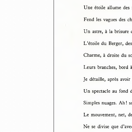
Une  étoile  allume  des 
Fend  les  vagues  des  c
Un  astre,  à  la  brisure
L ’étoile  du  Berger,  d
Charme,  à  droite  du  s
Leurs  branches,  bord  à
Je  détaille,  après  avo
Un  spectacle  au  fond  d
Simples  nuages.  A h !  
Le  mouvement,  net,  des
Ne  se  divise  que  d’av