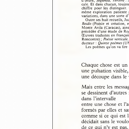
d’ordre, 
Segunda,  Tercera :
 
cale. Et dans chacun, toujo
chiffre  pour  les  distinguer.
même  exploration  patiente  
variations, dans une sorte 
Outre ses huit recueils, 
Boido
 (Poésie  et  création,
Monte  Avila (Caracas), ains
précédée d’une étude de R
Œuvres traduites en françai
Rencontre) ; 
Poésie verticale
ducteur : 
Quinze poèmes
 (U
Les poèmes qu’on va lire
Chaque chose est un
une pulsation visible,
une découpe dans le 
Mais entre les messa
se dessinent d’autres
dans l’intervalle
entre une chose et l’a
formés par elles et sa
comme si ce qui est 
décidait sans le voulo
de ce qui n’y est pas