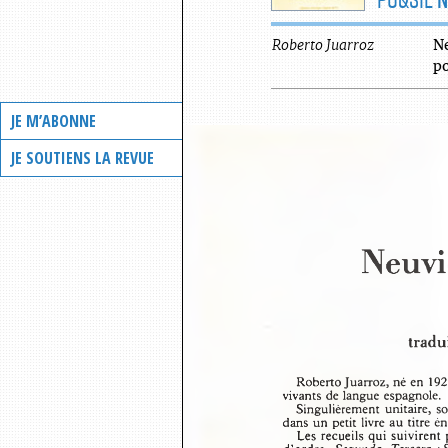
Roberto
Juarroz
Ne
p
JE M’ABONNE
JE SOUTIENS LA REVUE
Neuviè
tradu
Roberto Juarroz, né en 192
vivants de langue espagnole.
Singulièrement unitaire, 
dans un petit livre au titre 
Les recueils qui suivire