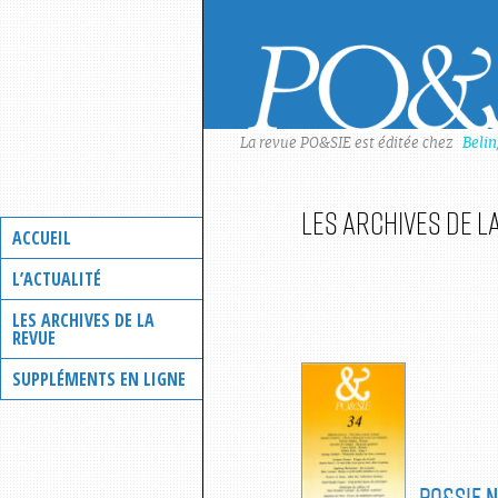
Skip
to
content
La revue PO&SIE est éditée chez
Beli
Les archives de l
ACCUEIL
L’ACTUALITÉ
LES ARCHIVES DE LA
REVUE
SUPPLÉMENTS EN LIGNE
PO&SIE
N