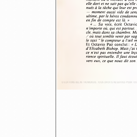
moment où  il menace à son  t
elle dort et ne sait pas qu'ell
nués à la tâche qui leur est 
—  moment aussi  vide de sens
ultime, par le héros condam
en fin de compte est là. »
«...  Sa  voix,
  écrit  Octav
n’importe où, qui est partout
cle, mais dans sa chambre. Ma
/  où tout semble venir par 
le taxi  “ le compteur a l’œil
Et  Octavio  Paz  conclut : 
« L
d’Elizabeth Bishop. Mais j ’ai
ce n ’est pas  entendre  une l
rience spirituelle.  Il faut é
vers eux,  ce que nous dit son
© ÉDITIONS BELIN / HUMENSIS. TOUS DROITS RÉSERVÉS POUR T