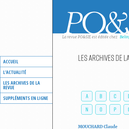
Skip
to
content
La revue PO&SIE est éditée chez
Beli
Les archives de l
ACCUEIL
L’ACTUALITÉ
LES ARCHIVES DE LA
REVUE
A
B
C
SUPPLÉMENTS EN LIGNE
N
O
P
MOUCHARD
Claude