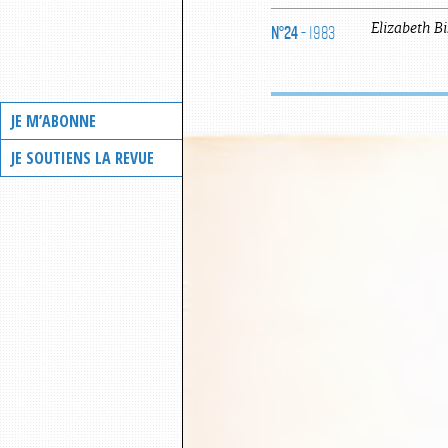
N°24
- 1983
Elizabeth
B
JE M’ABONNE
JE SOUTIENS LA REVUE