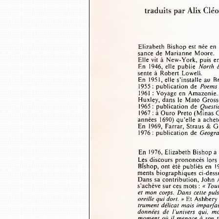
traduits par Alix C
Elizabeth  Bishop est née en 
sance de  Marianne  Moore.
Elle vit à  New-York, puis e
En  1946,  elle  publie 
North  
sente à  Robert  Lowell.
En  1951, elle s’installe au  B
1955 :  publication de 
Poems 
1961 : Voyage en Amazonie. 
Huxley, dans  le  Mato Gross
1965 :  publication  de 
Questio
1967 : à Ouro Preto (Minas 
années  1690) qu’elle a ache
En  1969,  Farrar, Straus & 
1976 : publication de 
Geogra
En  1976, Elizabeth Bishop a
Les discours prononcés  lors 
Bishop,  ont été publiés en 
ments biographiques ci-dess
Dans sa contribution, John 
s’achève sur ces mots : 
« Tout
et mon corps.  Dans cette pul
oreille qui dort. »
 Et Ashbery
trument délicat mais imparfa
données  de  l’univers  qui,  