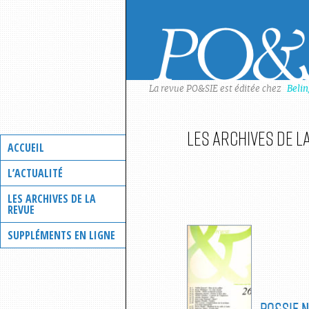
Skip
to
content
La revue PO&SIE est éditée chez
Beli
Les archives de l
ACCUEIL
L’ACTUALITÉ
LES ARCHIVES DE LA
REVUE
SUPPLÉMENTS EN LIGNE
PO&SIE
N