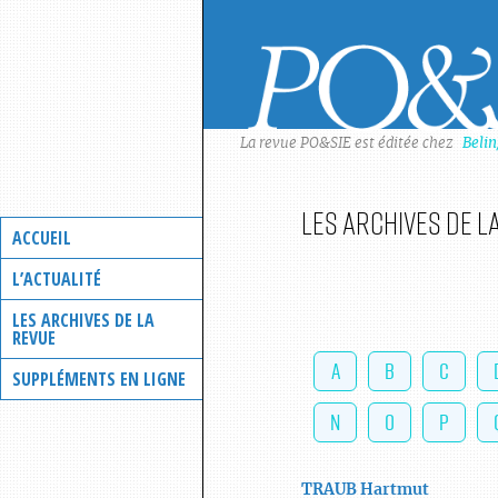
Skip
to
content
La revue PO&SIE est éditée chez
Beli
Les archives de l
ACCUEIL
L’ACTUALITÉ
LES ARCHIVES DE LA
REVUE
A
B
C
SUPPLÉMENTS EN LIGNE
N
O
P
TRAUB
Hartmut