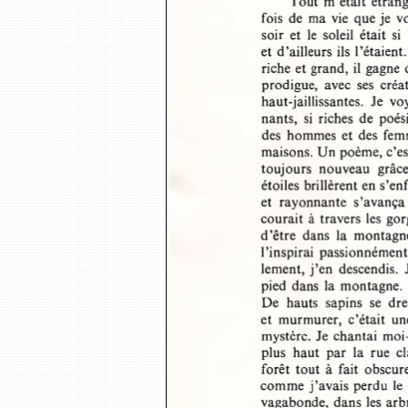
Tout m’était étrange
fois  de ma vie  que je vo
soir  et  le  soleil  était
et d’ailleurs ils l’étaie
riche et grand, il gagne
prodigue,  avec  ses  créa
haut-jaillissantes.  Je  v
nants,  si  riches  de  poés
des  hommes  et  des  femme
maisons. Un poème, c’es
toujours  nouveau  grâce 
étoiles brillèrent en s’
et  rayonnante  s’avança 
courait à travers les  g
d’être  dans  la  montagne
l’inspirai  passionnément. 
lement, j’en  descendis.  J
pied  dans  la montagne.  I
De  hauts  sapins  se  dr
et  murmurer,  c’était  une
mystère.  Je chantai  m
plus  haut  par  la  rue  
forêt  tout  à  fait  obscur
comme j ’avais perdu  le 
vagabonde,  dans les arb