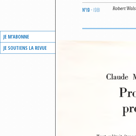
N°19
- 1981
Robert
Wals
JE M’ABONNE
JE SOUTIENS LA REVUE
Claude  
Pro
pr