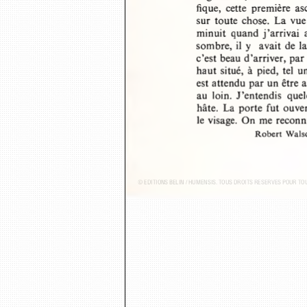
fique,  cette  première  as
sur  toute  chose.  La  vu
minuit  quand j ’arrivai 
sombre,  il  y  avait de 
c’est beau d’arriver, pa
haut situé,  à  pied,  te
est attendu par un être
au  loin.  J’entendis  que
hâte.  La  porte fut  ouv
le visage.  On me reconn
Robert  Wals
© ÉDITIONS BELIN / HUMENSIS. TOUS DROITS RÉSERVÉS POUR T